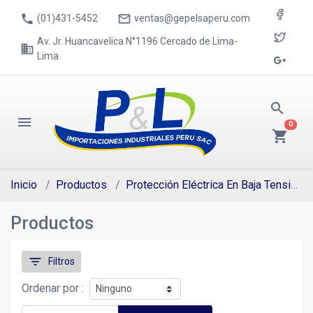
phone
mail_outline
(01)431-5452
ventas@gepelsaperu.com
Av. Jr. Huancavelica N°1196 Cercado de Lima-
business
Lima
search
menu
0
shopping_cart
Inicio
Productos
Protección Eléctrica En Baja Tensión
Productos
filter_list
Filtros
Ordenar por :