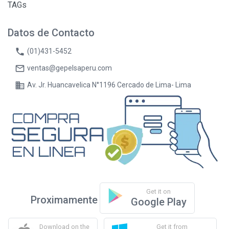
TAGs
Datos de Contacto
phone
(01)431-5452
mail_outline
ventas@gepelsaperu.com
business
Av. Jr. Huancavelica N°1196 Cercado de Lima- Lima
Get it on
Proximamente
Google Play
Download on the
Get it from