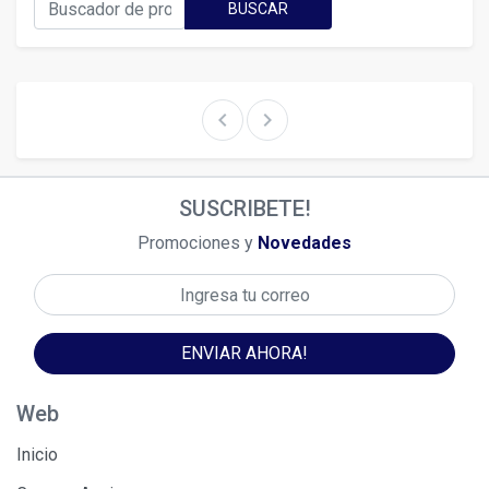
BUSCAR
chevron_left
chevron_right
SUSCRIBETE!
Promociones y
Novedades
ENVIAR AHORA!
Web
Inicio