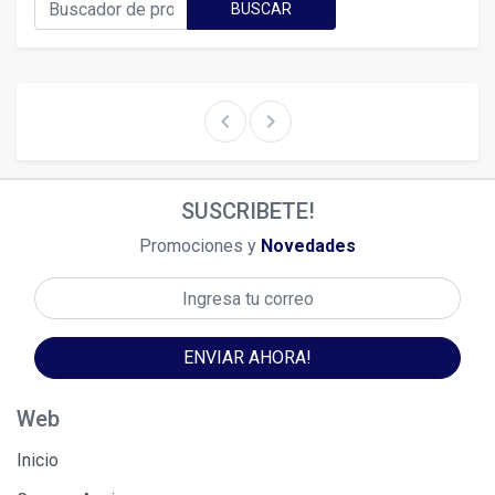
BUSCAR
chevron_left
chevron_right
SUSCRIBETE!
Promociones y
Novedades
ENVIAR AHORA!
Web
Inicio