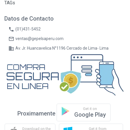
TAGs
Datos de Contacto
phone
(01)431-5452
mail_outline
ventas@gepelsaperu.com
business
Av. Jr. Huancavelica N°1196 Cercado de Lima- Lima
Get it on
Proximamente
Google Play
Download on the
Get it from