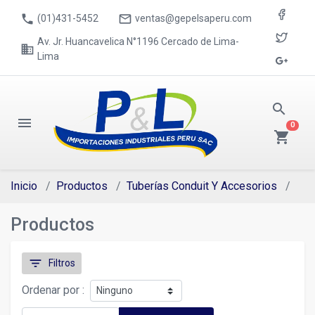
phone
mail_outline
(01)431-5452
ventas@gepelsaperu.com
Av. Jr. Huancavelica N°1196 Cercado de Lima-
business
Lima
search
menu
0
shopping_cart
Inicio
Productos
Tuberías Conduit Y Accesorios
Tub
Productos
filter_list
Filtros
Ordenar por :