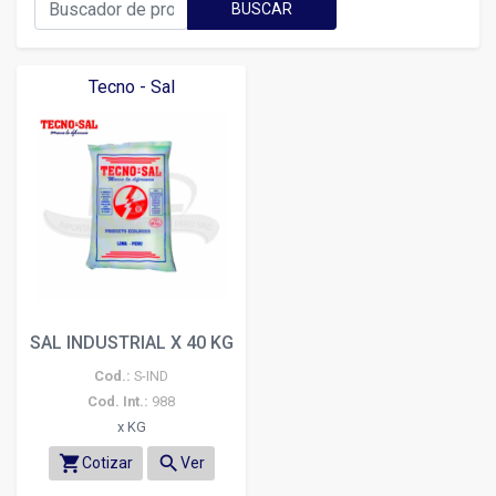
BUSCAR
Tecno - Sal
SAL INDUSTRIAL X 40 KG
Cod.:
S-IND
Cod. Int.:
988
x KG
shopping_cart
search
Cotizar
Ver