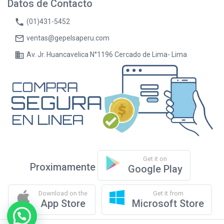
Datos de Contacto
phone
(01)431-5452
mail_outline
ventas@gepelsaperu.com
business
Av. Jr. Huancavelica N°1196 Cercado de Lima- Lima
Get it on
Proximamente
Google Play
Download on the
Get it from
App Store
Microsoft Store
¿Necesitas ayuda?