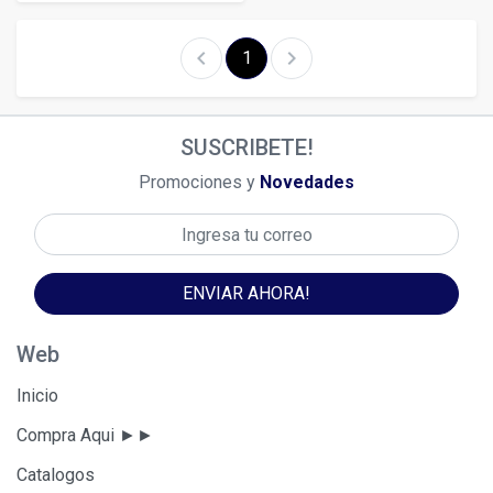
chevron_left
chevron_right
1
SUSCRIBETE!
Promociones y
Novedades
ENVIAR AHORA!
Web
Inicio
Compra Aqui ►►
Catalogos