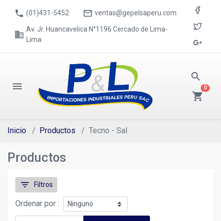
phone
mail_outline
(01)431-5452
ventas@gepelsaperu.com
Av. Jr. Huancavelica N°1196 Cercado de Lima-
business
Lima
search
menu
0
shopping_cart
Inicio
Productos
Tecno - Sal
Productos
filter_list
Filtros
Ordenar por :