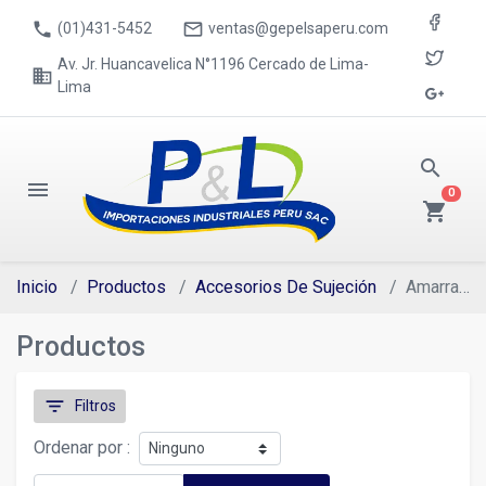
phone
mail_outline
(01)431-5452
ventas@gepelsaperu.com
Av. Jr. Huancavelica N°1196 Cercado de Lima-
business
Lima
search
menu
0
shopping_cart
Inicio
Productos
Accesorios De Sujeción
Amarracables
Productos
filter_list
Filtros
Ordenar por :