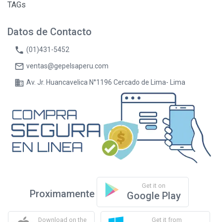
TAGs
Datos de Contacto
phone
(01)431-5452
mail_outline
ventas@gepelsaperu.com
business
Av. Jr. Huancavelica N°1196 Cercado de Lima- Lima
Get it on
Proximamente
Google Play
Download on the
Get it from