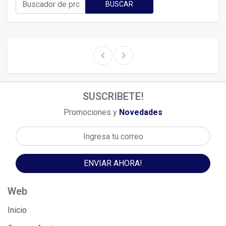
BUSCAR
chevron_left
chevron_right
SUSCRIBETE!
Promociones y
Novedades
ENVIAR AHORA!
Web
Inicio