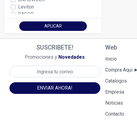
Leviton
BASOR
JORMEN
APLICAR
Thorgel
Protegel
THORCEM
SUSCRIBETE!
Web
FAVIGEL
Promociones y
Novedades
Wonder Group
Inicio
Tecno - Sal
Compra Aqui
Indeco
Disagel
Catalogos
GEM
ENVIAR AHORA!
Empresa
Bticino
TIERRA GEL
Noticias
Schneider Electric
Contacto
CABLOFIL
Tecno-Cem
Commscope