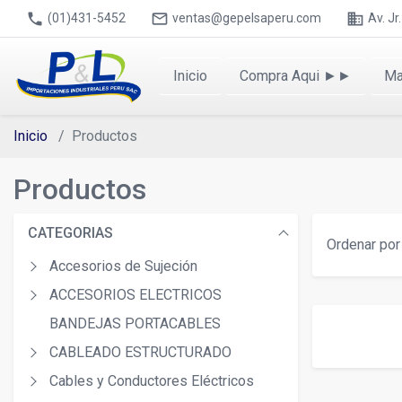
phone
mail_outline
business
(01)431-5452
ventas@gepelsaperu.com
Av. J
Inicio
Compra Aqui ►►
Ma
Inicio
Productos
Productos
CATEGORIAS
Ordenar por 
Accesorios de Sujeción
ACCESORIOS ELECTRICOS
BANDEJAS PORTACABLES
CABLEADO ESTRUCTURADO
Cables y Conductores Eléctricos