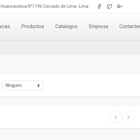
r. Huancavelica N°1196 Cercado de Lima- Lima
rcas
Productos
Catalogos
Empresa
Contacte
:
chevron_left
chevron_right