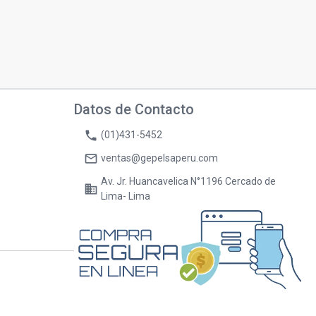
Datos de Contacto
phone
(01)431-5452
mail_outline
ventas@gepelsaperu.com
Av. Jr. Huancavelica N°1196 Cercado de
business
Lima- Lima