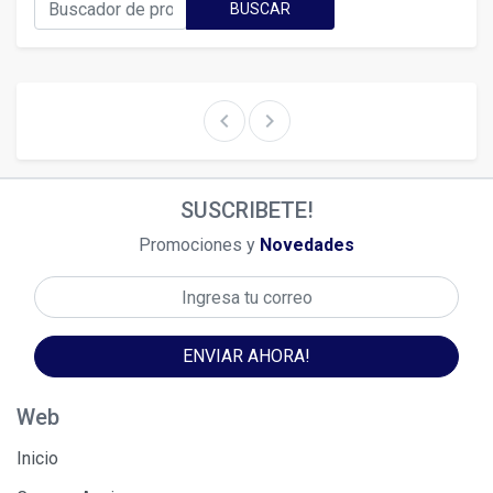
BUSCAR
chevron_left
chevron_right
SUSCRIBETE!
Promociones y
Novedades
ENVIAR AHORA!
Web
Inicio