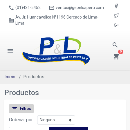
phone
mail_outline
(01)431-5452
ventas@gepelsaperu.com
Av. Jr. Huancavelica N°1196 Cercado de Lima-
business
Lima
search
menu
0
shopping_cart
Inicio
Productos
Productos
filter_list
Filtros
Ordenar por :