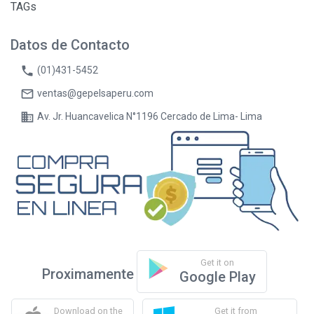
TAGs
Datos de Contacto
phone
(01)431-5452
mail_outline
ventas@gepelsaperu.com
business
Av. Jr. Huancavelica N°1196 Cercado de Lima- Lima
Get it on
Proximamente
Google Play
Download on the
Get it from